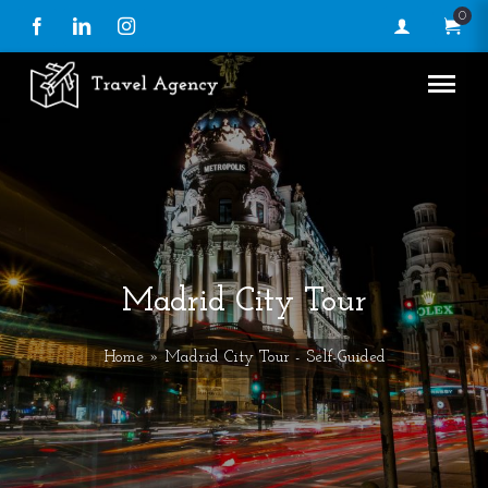
0
Facebook
LinkedIn
Instagram
Madrid City Tour
Home
» Madrid City Tour - Self-Guided