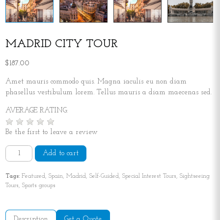
MADRID CITY TOUR
$187.00
Amet mauris commodo quis. Magna iaculis eu non diam
phasellus vestibulum lorem. Tellus mauris a diam maecenas sed.
AVERAGE RATING:
Be the first to leave a review
Add to cart
Tags:
Featured, Spain, Madrid, Self-Guided, Special Interest Tours, Sightseeing
Tours, Sports groups
Description
Get a Quote